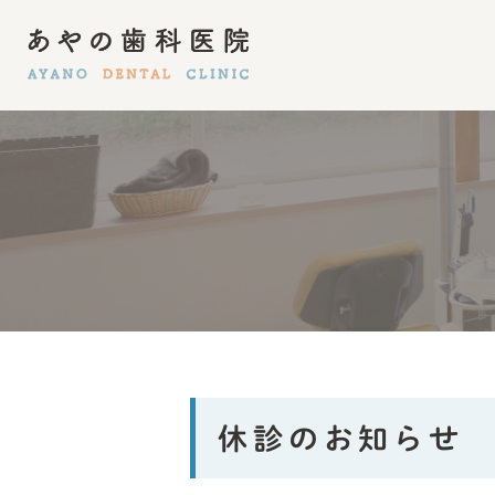
医院紹介
一般歯科
院長挨拶
口腔外科
入れ歯・ブリッジ
訪問歯科
休診のお知らせ