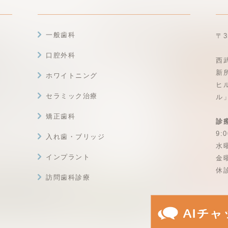
一般歯科
〒3
口腔外科
西
新
ホワイトニング
ヒ
セラミック治療
ル
矯正歯科
診
9:0
入れ歯・ブリッジ
水曜
インプラント
金曜
休
訪問歯科診療