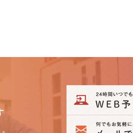
す
ある、